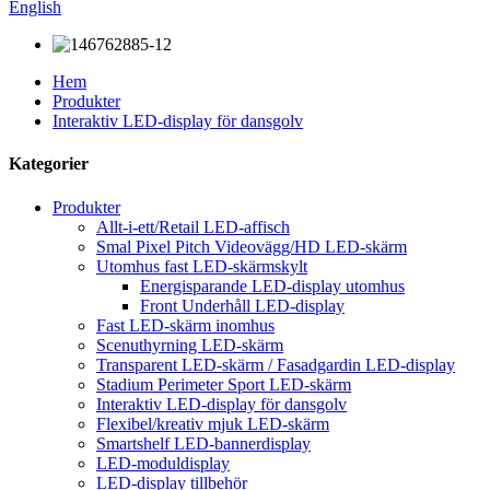
English
Hem
Produkter
Interaktiv LED-display för dansgolv
Kategorier
Produkter
Allt-i-ett/Retail LED-affisch
Smal Pixel Pitch Videovägg/HD LED-skärm
Utomhus fast LED-skärmskylt
Energisparande LED-display utomhus
Front Underhåll LED-display
Fast LED-skärm inomhus
Scenuthyrning LED-skärm
Transparent LED-skärm / Fasadgardin LED-display
Stadium Perimeter Sport LED-skärm
Interaktiv LED-display för dansgolv
Flexibel/kreativ mjuk LED-skärm
Smartshelf LED-bannerdisplay
LED-moduldisplay
LED-display tillbehör