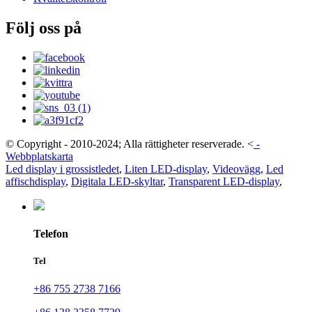
Följ oss på
© Copyright - 2010-2024; Alla rättigheter reserverade.
<
-
Webbplatskarta
Led display i grossistledet
,
Liten LED-display
,
Videovägg
,
Led
affischdisplay
,
Digitala LED-skyltar
,
Transparent LED-display
,
Telefon
Tel
+86 755 2738 7166