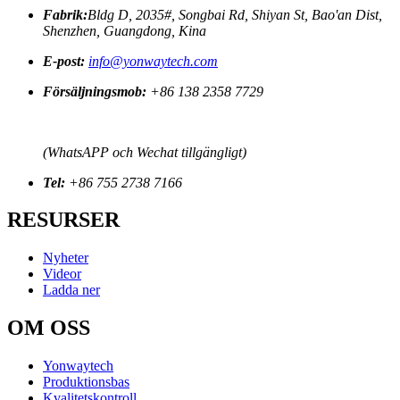
Fabrik:
Bldg D, 2035#, Songbai Rd, Shiyan St, Bao'an Dist,
Shenzhen, Guangdong, Kina
E-post:
info@yonwaytech.com
Försäljningsmob:
+86 138 2358 7729
(WhatsAPP och Wechat tillgängligt)
Tel:
+86 755 2738 7166
RESURSER
Nyheter
Videor
Ladda ner
OM OSS
Yonwaytech
Produktionsbas
Kvalitetskontroll