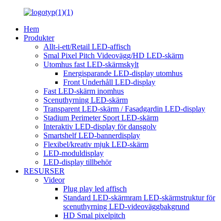
Hem
Produkter
Allt-i-ett/Retail LED-affisch
Smal Pixel Pitch Videovägg/HD LED-skärm
Utomhus fast LED-skärmskylt
Energisparande LED-display utomhus
Front Underhåll LED-display
Fast LED-skärm inomhus
Scenuthyrning LED-skärm
Transparent LED-skärm / Fasadgardin LED-display
Stadium Perimeter Sport LED-skärm
Interaktiv LED-display för dansgolv
Smartshelf LED-bannerdisplay
Flexibel/kreativ mjuk LED-skärm
LED-moduldisplay
LED-display tillbehör
RESURSER
Videor
Plug play led affisch
Standard LED-skärmram LED-skärmstruktur för
scenuthyrning LED-videoväggbakgrund
HD Smal pixelpitch