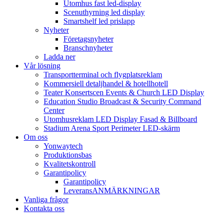
Utomhus fast led-display
Scenuthyrning led display
Smartshelf led prislapp
Nyheter
Företagsnyheter
Branschnyheter
Ladda ner
Vår lösning
Transportterminal och flygplatsreklam
Kommersiell detaljhandel & hotellhotell
Teater Konsertscen Events & Church LED Display
Education Studio Broadcast & Security Command
Center
Utomhusreklam LED Display Fasad & Billboard
Stadium Arena Sport Perimeter LED-skärm
Om oss
Yonwaytech
Produktionsbas
Kvalitetskontroll
Garantipolicy
Garantipolicy
LeveransANMÄRKNINGAR
Vanliga frågor
Kontakta oss