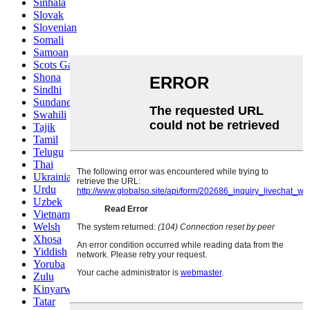
Sinhala
Slovak
Slovenian
Somali
Samoan
Scots Gaelic
Shona
Sindhi
Sundanese
Swahili
Tajik
Tamil
Telugu
Thai
Ukrainian
Urdu
Uzbek
Vietnamese
Welsh
Xhosa
Yiddish
Yoruba
Zulu
Kinyarwanda
Tatar