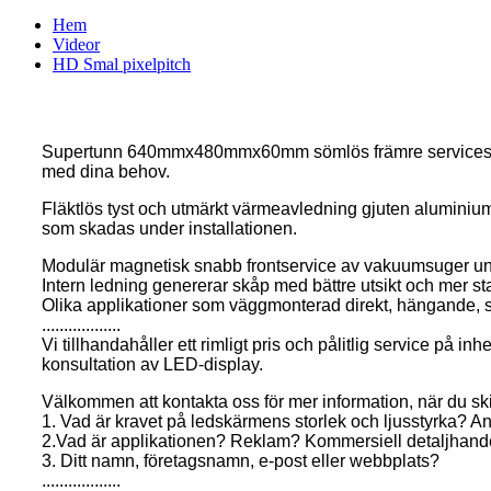
Hem
Videor
HD Smal pixelpitch
Supertunn 640mmx480mmx60mm sömlös främre serviceskåp
med dina behov.
Fläktlös tyst och utmärkt värmeavledning gjuten alumini
som skadas under installationen.
Modulär magnetisk snabb frontservice av vakuumsuger un
Intern ledning genererar skåp med bättre utsikt och mer sta
Olika applikationer som väggmonterad direkt, hängande, stru
..................
Vi tillhandahåller ett rimligt pris och pålitlig service p
konsultation av LED-display.
Välkommen att kontakta oss för mer information, när du sk
1. Vad är kravet på ledskärmens storlek och ljusstyrka? 
2.Vad är applikationen? Reklam? Kommersiell detaljhande
3. Ditt namn, företagsnamn, e-post eller webbplats?
..................