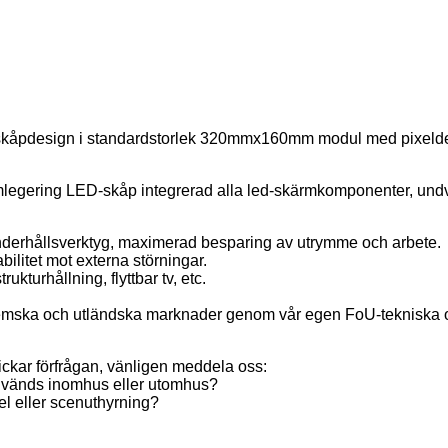
design i standardstorlek 320mmx160mm modul med pixeldelni
umlegering LED-skåp integrerad alla led-skärmkomponenter, und
derhållsverktyg, maximerad besparing av utrymme och arbete.
bilitet mot externa störningar.
kturhållning, flyttbar tv, etc.
å inhemska och utländska marknader genom vår egen FoU-tekniska o
ickar förfrågan, vänligen meddela oss:
Används inomhus eller utomhus?
l eller scenuthyrning?