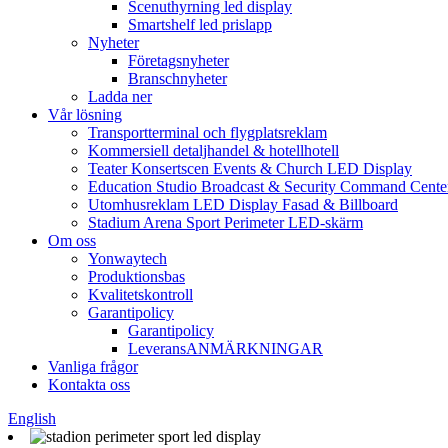
Scenuthyrning led display
Smartshelf led prislapp
Nyheter
Företagsnyheter
Branschnyheter
Ladda ner
Vår lösning
Transportterminal och flygplatsreklam
Kommersiell detaljhandel & hotellhotell
Teater Konsertscen Events & Church LED Display
Education Studio Broadcast & Security Command Cente
Utomhusreklam LED Display Fasad & Billboard
Stadium Arena Sport Perimeter LED-skärm
Om oss
Yonwaytech
Produktionsbas
Kvalitetskontroll
Garantipolicy
Garantipolicy
LeveransANMÄRKNINGAR
Vanliga frågor
Kontakta oss
English