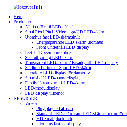
Hem
Produkter
Allt i ett/Retail LED-affisch
Smal Pixel Pitch Videovägg/HD LED-skärm
Utomhus fast LED-skärmskylt
Energisparande LED-skärm utomhus
Front Underhåll LED-display
Fast LED-skärm inomhus
Scenuthyrning LED-skärm
Transparent LED-skärm / Fasadgardin LED-display
Stadium Perimeter Sport LED-skärm
Interaktiv LED-display för dansgolv
Smartshelf LED-bannerdisplay
Flexibel/kreativ mjuk LED-skärm
LED-moduldisplay
LED-display tillbehör
RESURSER
Videor
Plug play led affisch
Standard LED-skärmram LED-skärmstruktur för 
HD Smal pixelpitch
Utomhus fast led-display