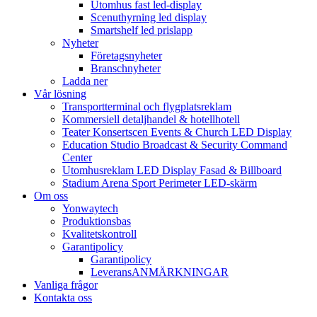
Utomhus fast led-display
Scenuthyrning led display
Smartshelf led prislapp
Nyheter
Företagsnyheter
Branschnyheter
Ladda ner
Vår lösning
Transportterminal och flygplatsreklam
Kommersiell detaljhandel & hotellhotell
Teater Konsertscen Events & Church LED Display
Education Studio Broadcast & Security Command
Center
Utomhusreklam LED Display Fasad & Billboard
Stadium Arena Sport Perimeter LED-skärm
Om oss
Yonwaytech
Produktionsbas
Kvalitetskontroll
Garantipolicy
Garantipolicy
LeveransANMÄRKNINGAR
Vanliga frågor
Kontakta oss