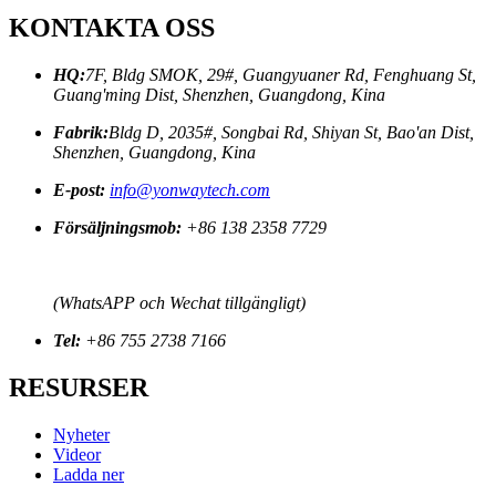
KONTAKTA OSS
HQ:
7F, Bldg SMOK, 29#, Guangyuaner Rd, Fenghuang St,
Guang'ming Dist, Shenzhen, Guangdong, Kina
Fabrik:
Bldg D, 2035#, Songbai Rd, Shiyan St, Bao'an Dist,
Shenzhen, Guangdong, Kina
E-post:
info@yonwaytech.com
Försäljningsmob:
+86 138 2358 7729
(WhatsAPP och Wechat tillgängligt)
Tel:
+86 755 2738 7166
RESURSER
Nyheter
Videor
Ladda ner