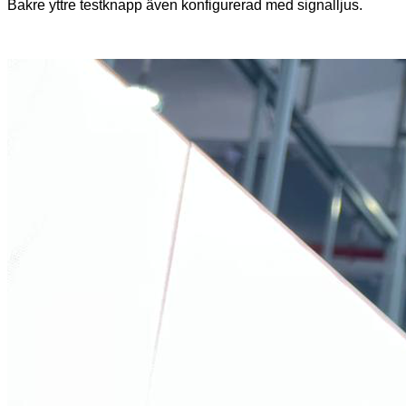
Bakre yttre testknapp även konfigurerad med signalljus.