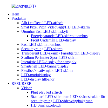
Hem
Produkter
Allt i ett/Retail LED-affisch
Smal Pixel Pitch Videovägg/HD LED-skärm
Utomhus fast LED-skärmskylt
Energisparande LED-skärm utomhus
Front Underhåll LED-display
Fast LED-skärm inomhus
Scenuthyrning LED-skärm
Transparent LED-skärm / Fasadgardin LED-display
Stadium Perimeter Sport LED-skärm
Interaktiv LED-display för dansgolv
Smartshelf LED-bannerdisplay
Flexibel/kreativ mjuk LED-skärm
LED-moduldisplay
LED-display tillbehör
RESURSER
Videor
Plug play led affisch
Standard LED-skärmram LED-skärmstruktur för
scenuthyrning LED-videoväggbakgrund
HD Smal pixelpitch