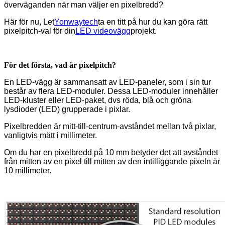
överväganden när man väljer en pixelbredd?
Här för nu, Let
Yonwaytech
ta en titt på hur du kan göra rätt
pixelpitch-val för din
LED videovägg
projekt.
För det första, vad är pixelpitch?
En LED-vägg är sammansatt av LED-paneler, som i sin tur
består av flera LED-moduler. Dessa LED-moduler innehåller
LED-kluster eller LED-paket, dvs röda, blå och gröna
lysdioder (LED) grupperade i pixlar.
Pixelbredden är mitt-till-centrum-avståndet mellan två pixlar,
vanligtvis mätt i millimeter.
Om du har en pixelbredd på 10 mm betyder det att avståndet
från mitten av en pixel till mitten av den intilliggande pixeln är
10 millimeter.