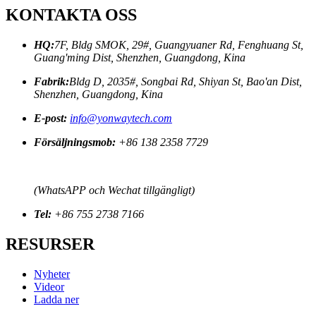
KONTAKTA OSS
HQ:
7F, Bldg SMOK, 29#, Guangyuaner Rd, Fenghuang St,
Guang'ming Dist, Shenzhen, Guangdong, Kina
Fabrik:
Bldg D, 2035#, Songbai Rd, Shiyan St, Bao'an Dist,
Shenzhen, Guangdong, Kina
E-post:
info@yonwaytech.com
Försäljningsmob:
+86 138 2358 7729
(WhatsAPP och Wechat tillgängligt)
Tel:
+86 755 2738 7166
RESURSER
Nyheter
Videor
Ladda ner