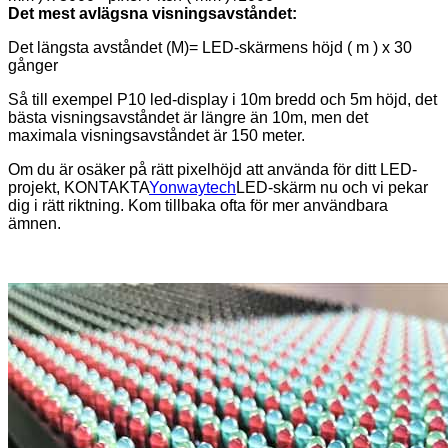
Det mest avlägsna visningsavståndet:
Det längsta avståndet (M)= LED-skärmens höjd ( m ) x 30
gånger
Så till exempel P10 led-display i 10m bredd och 5m höjd, det
bästa visningsavståndet är längre än 10m, men det
maximala visningsavståndet är 150 meter.
Om du är osäker på rätt pixelhöjd att använda för ditt LED-
projekt, KONTAKTA
Yonwaytech
LED-skärm nu och vi pekar
dig i rätt riktning. Kom tillbaka ofta för mer användbara
ämnen.