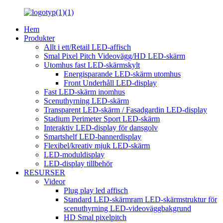
Hem
Produkter
Allt i ett/Retail LED-affisch
Smal Pixel Pitch Videovägg/HD LED-skärm
Utomhus fast LED-skärmskylt
Energisparande LED-skärm utomhus
Front Underhåll LED-display
Fast LED-skärm inomhus
Scenuthyrning LED-skärm
Transparent LED-skärm / Fasadgardin LED-display
Stadium Perimeter Sport LED-skärm
Interaktiv LED-display för dansgolv
Smartshelf LED-bannerdisplay
Flexibel/kreativ mjuk LED-skärm
LED-moduldisplay
LED-display tillbehör
RESURSER
Videor
Plug play led affisch
Standard LED-skärmram LED-skärmstruktur för
scenuthyrning LED-videoväggbakgrund
HD Smal pixelpitch