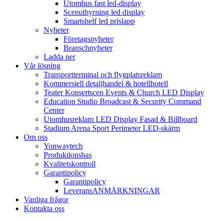
Utomhus fast led-display
Scenuthyrning led display
Smartshelf led prislapp
Nyheter
Företagsnyheter
Branschnyheter
Ladda ner
Vår lösning
Transportterminal och flygplatsreklam
Kommersiell detaljhandel & hotellhotell
Teater Konsertscen Events & Church LED Display
Education Studio Broadcast & Security Command
Center
Utomhusreklam LED Display Fasad & Billboard
Stadium Arena Sport Perimeter LED-skärm
Om oss
Yonwaytech
Produktionsbas
Kvalitetskontroll
Garantipolicy
Garantipolicy
LeveransANMÄRKNINGAR
Vanliga frågor
Kontakta oss