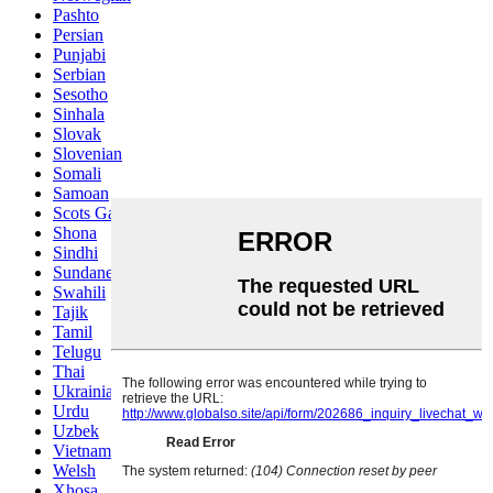
Pashto
Persian
Punjabi
Serbian
Sesotho
Sinhala
Slovak
Slovenian
Somali
Samoan
Scots Gaelic
Shona
Sindhi
Sundanese
Swahili
Tajik
Tamil
Telugu
Thai
Ukrainian
Urdu
Uzbek
Vietnamese
Welsh
Xhosa