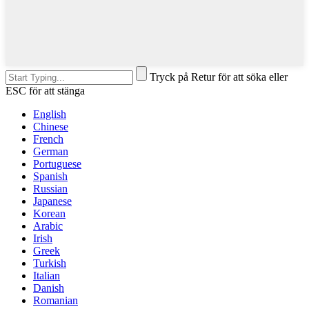
Tryck på Retur för att söka eller
ESC för att stänga
English
Chinese
French
German
Portuguese
Spanish
Russian
Japanese
Korean
Arabic
Irish
Greek
Turkish
Italian
Danish
Romanian