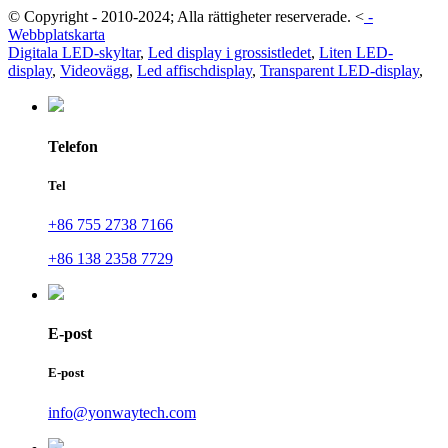
© Copyright - 2010-2024; Alla rättigheter reserverade.
<
-
Webbplatskarta
Digitala LED-skyltar
,
Led display i grossistledet
,
Liten LED-
display
,
Videovägg
,
Led affischdisplay
,
Transparent LED-display
,
Telefon
Tel
+86 755 2738 7166
+86 138 2358 7729
E-post
E-post
info@yonwaytech.com