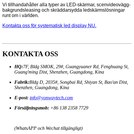
Vi tillhandahåller alla typer av LED-skärmar, scenvideovägg-
bakgrundsleasing och skräddarsydda ledskärmslösningar
runt om i världen.
Kontakta oss för systematisk led display NU.
KONTAKTA OSS
HQ:
7F, Bldg SMOK, 29#, Guangyuaner Rd, Fenghuang St,
Guang'ming Dist, Shenzhen, Guangdong, Kina
Fabrik:
Bldg D, 2035#, Songbai Rd, Shiyan St, Bao'an Dist,
Shenzhen, Guangdong, Kina
E-post:
info@yonwaytech.com
Försäljningsmob:
+86 138 2358 7729
(WhatsAPP och Wechat tillgängligt)