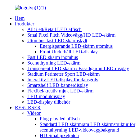
Hem
Produkter
Allt i ett/Retail LED-affisch
Smal Pixel Pitch Videovägg/HD LED-skärm
Utomhus fast LED-skärmskylt
Energisparande LED-skärm utomhus
Front Underhåll LED-display
Fast LED-skärm inomhus
Scenuthyrning LED-skärm
Transparent LED-skärm / Fasadgardin LED-display
Stadium Perimeter Sport LED-skärm
Interaktiv LED-display för dansgolv
Smartshelf LED-bannerdisplay
Flexibel/kreativ mjuk LED-skärm
LED-moduldisplay
LED-display tillbehör
RESURSER
Videor
Plug play led affisch
Standard LED-skärmram LED-skärmstruktur för
scenuthyrning LED-videoväggbakgrund
HD Smal pixelpitch