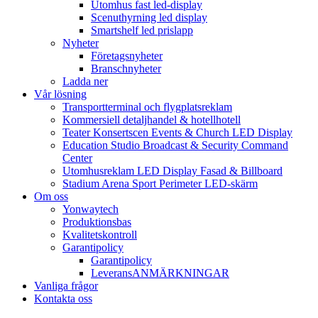
Utomhus fast led-display
Scenuthyrning led display
Smartshelf led prislapp
Nyheter
Företagsnyheter
Branschnyheter
Ladda ner
Vår lösning
Transportterminal och flygplatsreklam
Kommersiell detaljhandel & hotellhotell
Teater Konsertscen Events & Church LED Display
Education Studio Broadcast & Security Command
Center
Utomhusreklam LED Display Fasad & Billboard
Stadium Arena Sport Perimeter LED-skärm
Om oss
Yonwaytech
Produktionsbas
Kvalitetskontroll
Garantipolicy
Garantipolicy
LeveransANMÄRKNINGAR
Vanliga frågor
Kontakta oss